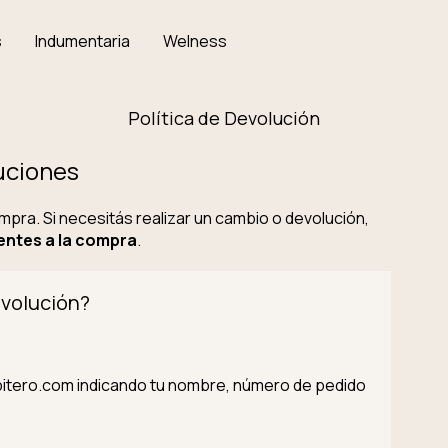
s
Indumentaria
Welness
Política de Devolución
uciones
ra. Si necesitás realizar un cambio o devolución,
ientes a la compra
.
evolución?
itero.com
indicando tu nombre, número de pedido