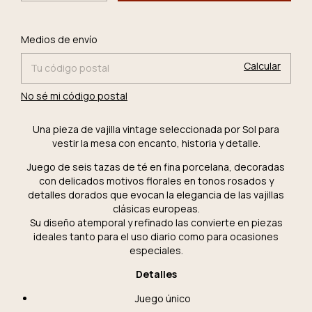
Cambiar CP
Entregas para el CP:
Medios de envío
Calcular
No sé mi código postal
Una pieza de vajilla vintage seleccionada por Sol para
vestir la mesa con encanto, historia y detalle.
Juego de seis tazas de té en fina porcelana, decoradas
con delicados motivos florales en tonos rosados y
detalles dorados que evocan la elegancia de las vajillas
clásicas europeas.
Su diseño atemporal y refinado las convierte en piezas
ideales tanto para el uso diario como para ocasiones
especiales.
Detalles
Juego único