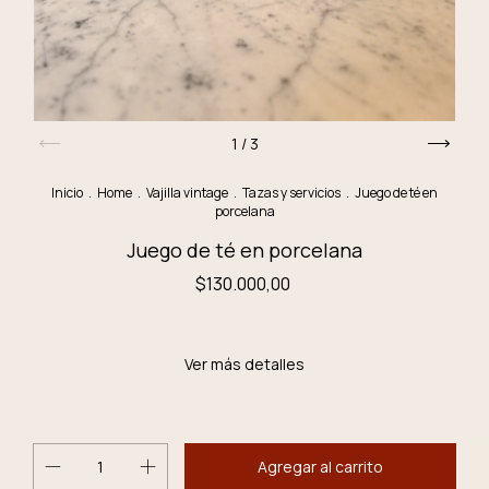
1
/
3
Inicio
.
Home
.
Vajilla vintage
.
Tazas y servicios
.
Juego de té en
porcelana
Juego de té en porcelana
$130.000,00
3
cuotas sin interés de
$43.333,33
Ver más detalles
¡No te lo pierdas, es el último!