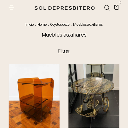
0
Inicio
.
Home
.
Objetos deco
.
Muebles auxiliares
Muebles auxiliares
Filtrar