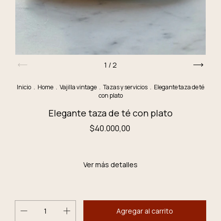
1
/
2
Inicio
.
Home
.
Vajilla vintage
.
Tazas y servicios
.
Elegante taza de té
con plato
Elegante taza de té con plato
$40.000,00
3
cuotas sin interés de
$13.333,33
Ver más detalles
¡No te lo pierdas, es el último!