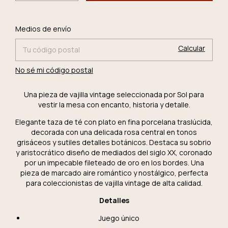
Cambiar CP
Entregas para el CP:
Medios de envío
Calcular
No sé mi código postal
Una pieza de vajilla vintage seleccionada por Sol para
vestir la mesa con encanto, historia y detalle.
Elegante taza de té con plato en fina porcelana traslúcida,
decorada con una delicada rosa central en tonos
grisáceos y sutiles detalles botánicos. Destaca su sobrio
y aristocrático diseño de mediados del siglo XX, coronado
por un impecable fileteado de oro en los bordes. Una
pieza de marcado aire romántico y nostálgico, perfecta
para coleccionistas de vajilla vintage de alta calidad.
Detalles
Juego único