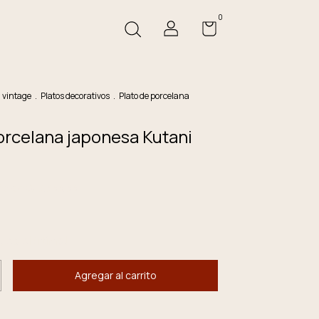
0
a vintage
.
Platos decorativos
.
Plato de porcelana
orcelana japonesa Kutani
rés de
$23.333,33
, es el último!