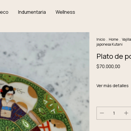
Deco
Indumentaria
Wellness
Inicio
.
Home
.
Vajill
japonesa Kutani
Plato de p
$70.000,00
3
cuotas sin inte
Ver más detalles
¡No te lo pierdas