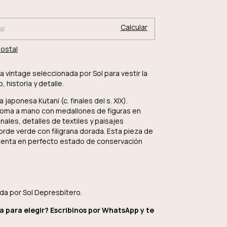
Cambiar CP
CP:
Calcular
postal
la vintage seleccionada por Sol para vestir la
 historia y detalle.
 japonesa Kutani (c. finales del s. XIX).
roma a mano con medallones de figuras en
nales, detalles de textiles y paisajes
orde verde con filigrana dorada. Esta pieza de
senta en perfecto estado de conservación
da por Sol Depresbítero.
 para elegir? Escribinos por WhatsApp y te