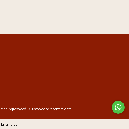
lamos
ingresá acá.
/
Botón de arrepentimiento
Entendido