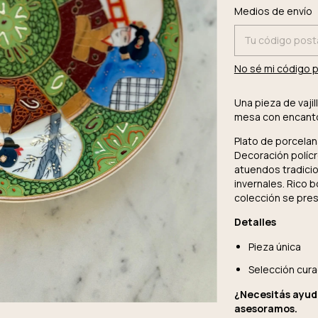
Entregas para el 
Medios de envío
No sé mi código 
Una pieza de vajil
mesa con encanto,
Plato de porcelana
Decoración políc
atuendos tradicio
invernales. Rico b
colección se pre
Detalles
Pieza única
Selección cura
¿Necesitás ayuda
asesoramos.