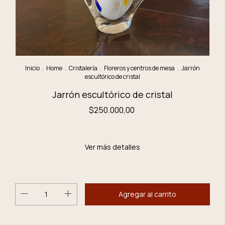
Inicio
.
Home
.
Cristalería
.
Floreros y centros de mesa
.
Jarrón
escultórico de cristal
Jarrón escultórico de cristal
$250.000,00
3
cuotas sin interés de
$83.333,33
Ver más detalles
¡No te lo pierdas, es el último!