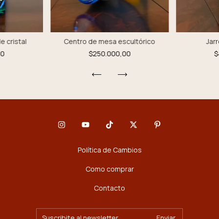
Centro de mesa escultórico
e cristal
Jar
$250.000,00
00
$
Política de Cambios
Como comprar
Contacto