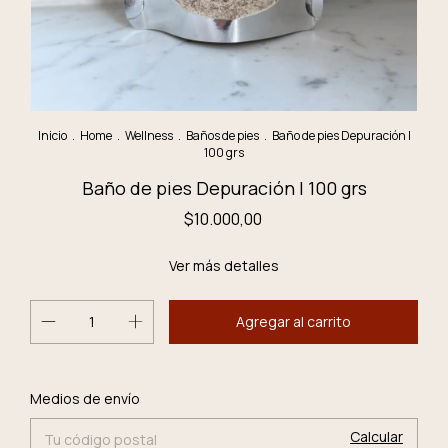
Inicio
.
Home
.
Wellness
.
Baños de pies
.
Baño de pies Depuración |
100 grs
Baño de pies Depuración | 100 grs
$10.000,00
Ver más detalles
Cambiar CP
Entregas para el CP:
Medios de envío
Calcular