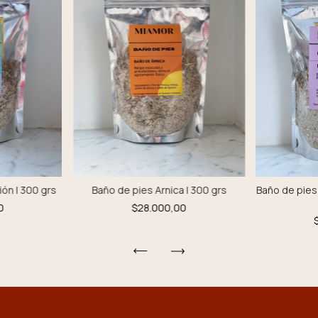
ón | 300 grs
Baño de pies Arnica | 300 grs
Baño de pies
0
$28.000,00