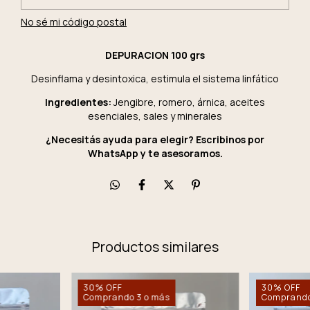
No sé mi código postal
DEPURACION 100 grs
Desinflama y desintoxica, estimula el sistema linfático
Ingredientes:
Jengibre, romero, árnica, aceites
esenciales, sales y minerales
¿Necesitás ayuda para elegir? Escribinos por
WhatsApp y te asesoramos.
Productos similares
30% OFF
30% OFF
Comprando 3 o más
Comprando