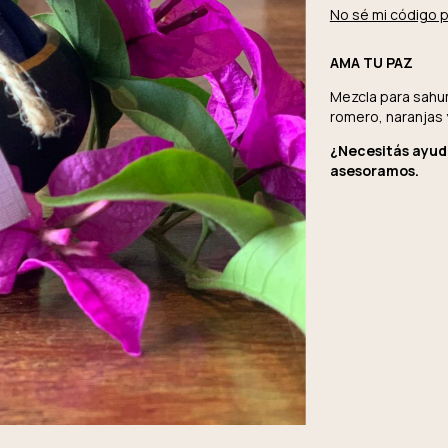
No sé mi código 
AMA TU PAZ
Mezcla para sahum
romero, naranjas 
¿Necesitás ayuda
asesoramos.