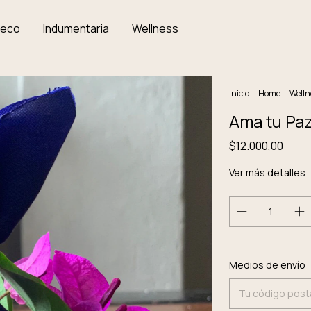
Deco
Indumentaria
Wellness
Inicio
.
Home
.
Welln
Ama tu Pa
$12.000,00
Ver más detalles
Entregas para el 
Medios de envío